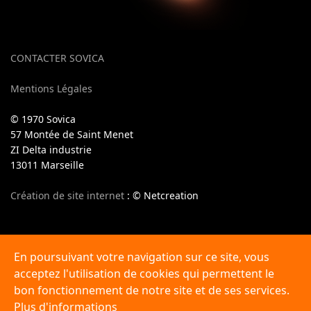
CONTACTER SOVICA
Mentions Légales
© 1970 Sovica
57 Montée de Saint Menet
ZI Delta industrie
13011 Marseille
Création de site internet
: © Netcreation
En poursuivant votre navigation sur ce site, vous
acceptez l'utilisation de cookies qui permettent le
Sovica spécialiste de la vulcanisation de bandes
transporteuses en PACA, Marseille, Toulon, Aix en Provence,
bon fonctionnement de notre site et de ses services.
Aubagne, La Ciotat, Gardanne, Fos sur Mer, Vitrolles,
Plus d'informations