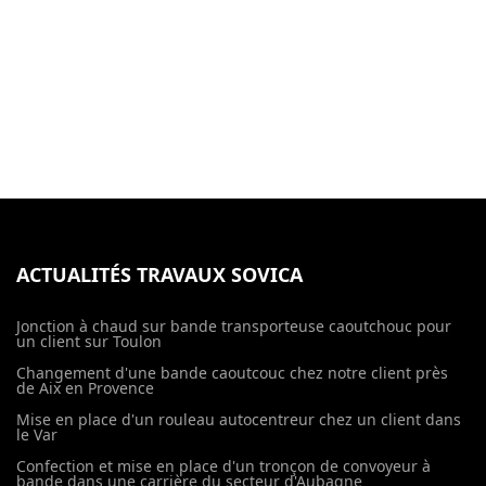
ACTUALITÉS TRAVAUX SOVICA
Jonction à chaud sur bande transporteuse caoutchouc pour
un client sur Toulon
Changement d'une bande caoutcouc chez notre client près
de Aix en Provence
Mise en place d'un rouleau autocentreur chez un client dans
le Var
Confection et mise en place d'un tronçon de convoyeur à
bande dans une carrière du secteur d'Aubagne