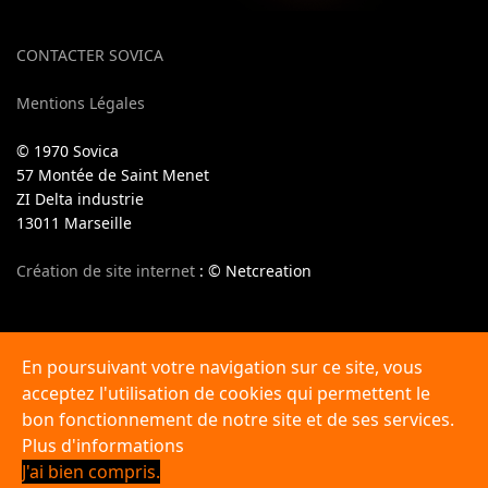
CONTACTER SOVICA
Mentions Légales
© 1970 Sovica
57 Montée de Saint Menet
ZI Delta industrie
13011 Marseille
Création de site internet
: © Netcreation
En poursuivant votre navigation sur ce site, vous
acceptez l'utilisation de cookies qui permettent le
Sovica spécialiste de la vulcanisation de bandes
transporteuses en PACA, Marseille, Toulon, Aix en Provence,
bon fonctionnement de notre site et de ses services.
Aubagne, La Ciotat, Gardanne, Fos sur Mer, Vitrolles,
Plus d'informations
Martigues... Jusqu'à Nice, Monaco etc.
J'ai bien compris.